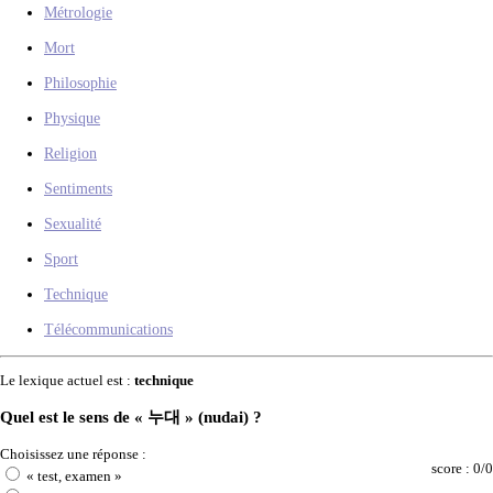
Métrologie
Mort
Philosophie
Physique
Religion
Sentiments
Sexualité
Sport
Technique
Télécommunications
Le lexique actuel est :
technique
Quel est le sens de « 누대 » (nudai) ?
Choisissez une réponse :
score : 0/0
« test, examen »