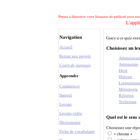
Pensez à désactiver votre bloqueur de publicité pour soute
L'appli
Navigation
Grace a ce quiz exer
Accueil
Choisissez un le
Retour aux projets
Administrat
Astronomie
Cours de japonais
Droit
Apprendre
Histoire
Linguistiqu
Commencer
Métrologie
Hangul
Religion
Technique
Leçons
Leçons vidéo
Quel est le sen
Dictionnaire
Choisissez une répo
Fiche de vocabulaire
« chrome »