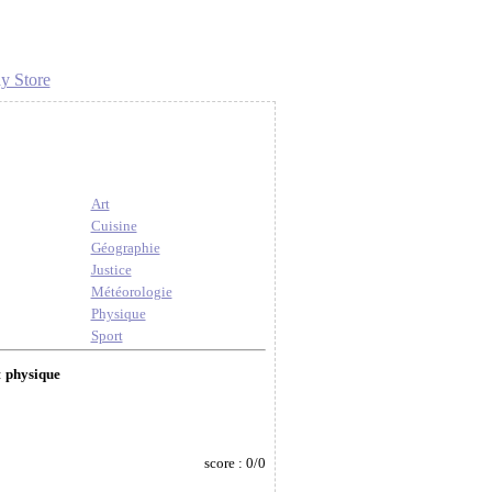
y Store
Art
Cuisine
Géographie
Justice
Météorologie
Physique
Sport
:
physique
score : 0/0