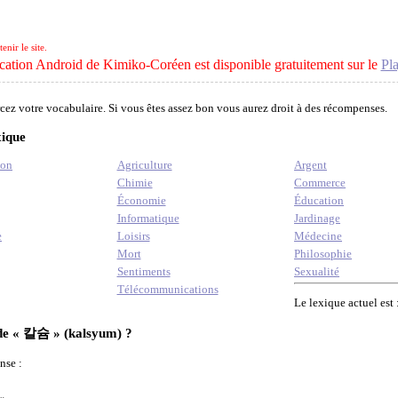
nir le site.
cation Android de Kimiko-Coréen est disponible gratuitement sur le
Pla
cez votre vocabulaire. Si vous êtes assez bon vous aurez droit à des récompenses.
xique
ion
Agriculture
Argent
Chimie
Commerce
Économie
Éducation
Informatique
Jardinage
e
Loisirs
Médecine
Mort
Philosophie
Sentiments
Sexualité
Télécommunications
Le lexique actuel est 
s de « 칼슘 » (kalsyum) ?
nse :