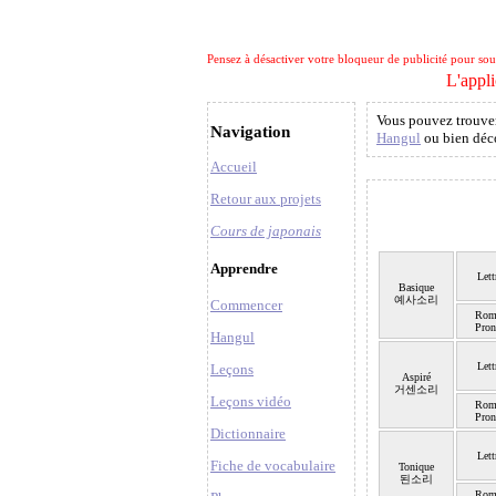
Pensez à désactiver votre bloqueur de publicité pour soute
L'appli
Vous pouvez trouver
Navigation
Hangul
ou bien déc
Accueil
Retour aux projets
Cours de japonais
Apprendre
Lett
Basique
예사소리
Commencer
Roma
Pron
Hangul
Lett
Leçons
Aspiré
거센소리
Leçons vidéo
Roma
Pron
Dictionnaire
Lett
Fiche de vocabulaire
Tonique
된소리
Roma