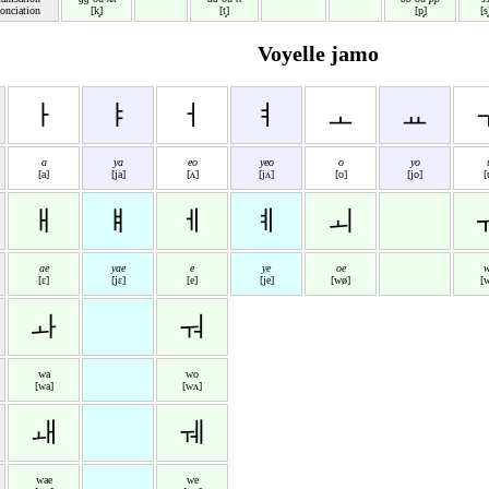
onciation
[k͈]
[t͈]
[p͈]
[s͈
Voyelle jamo
ㅏ
ㅑ
ㅓ
ㅕ
ㅗ
ㅛ
a
ya
eo
yeo
o
yo
[a]
[ja]
[ʌ]
[jʌ]
[o]
[jo]
[
ㅐ
ㅒ
ㅔ
ㅖ
ㅚ
ae
yae
e
ye
oe
w
[ɛ]
[jɛ]
[e]
[je]
[wø]
[w
ㅘ
ㅝ
wa
wo
[wa]
[wʌ]
ㅙ
ㅞ
wae
we