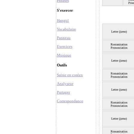
Phrases
Pron
S'exercer
Hangul
Vocabulaire
Lettre (
jamo
)
Panneau
Romanisation
Exercices
Prononciation
Musique
Lettre (
jamo
)
Outils
Romanisation
Saisie en coréen
Prononciation
Analyseur
Lettre (
jamo
)
Partager
Correspondance
Romanisation
Prononciation
Lettre (
jamo
)
Romanisation