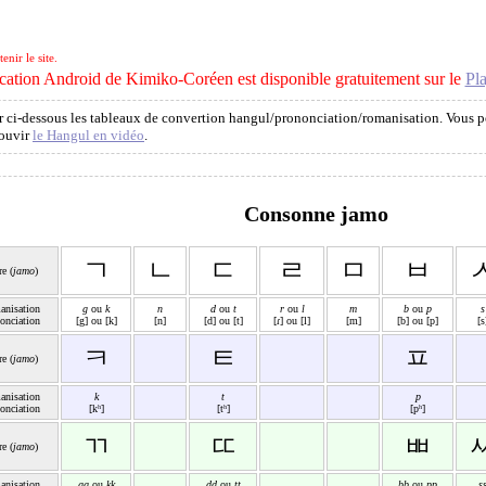
nir le site.
cation Android de Kimiko-Coréen est disponible gratuitement sur le
Pla
 ci-dessous les tableaux de convertion hangul/prononciation/romanisation. Vous p
ouvir
le Hangul en vidéo
.
Consonne jamo
ㄱ
ㄴ
ㄷ
ㄹ
ㅁ
ㅂ
re (
jamo
)
nisation
g
ou
k
n
d
ou
t
r
ou
l
m
b
ou
p
s
onciation
[g] ou [k]
[n]
[d] ou [t]
[ɾ] ou [l]
[m]
[b] ou [p]
[s
ㅋ
ㅌ
ㅍ
re (
jamo
)
nisation
k
t
p
onciation
[kʰ]
[tʰ]
[pʰ]
ㄲ
ㄸ
ㅃ
re (
jamo
)
nisation
gg
ou
kk
dd
ou
tt
bb
ou
pp
s