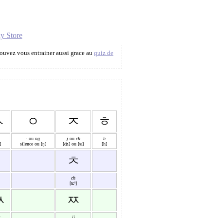
y Store
ouvez vous entrainer aussi grace au
quiz de
ㅅ
ㅇ
ㅈ
ㅎ
- ou
ng
j
ou
ch
h
]
silence ou [ŋ]
[ʥ] ou [ʨ]
[h]
ㅊ
ch
[ʨʰ]
ㅆ
ㅉ
s
jj