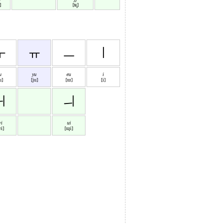
]
[ʨ͈]
ㅜ
ㅠ
ㅡ
ㅣ
u
yu
eu
i
u]
[ju]
[ɯ]
[i]
ㅟ
ㅢ
i
ui
i]
[ɰi]