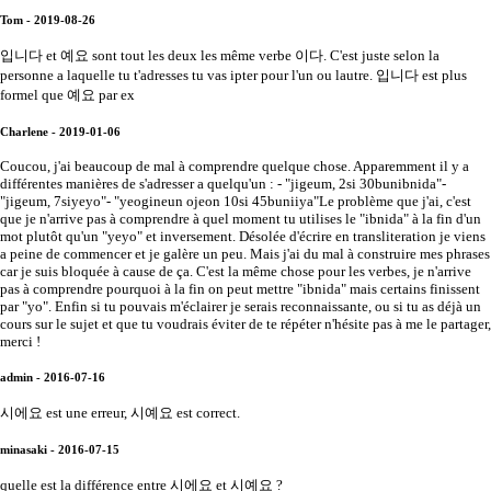
Tom - 2019-08-26
입니다 et 예요 sont tout les deux les même verbe 이다. C'est juste selon la
personne a laquelle tu t'adresses tu vas ipter pour l'un ou lautre. 입니다 est plus
formel que 예요 par ex
Charlene - 2019-01-06
Coucou, j'ai beaucoup de mal à comprendre quelque chose. Apparemment il y a
différentes manières de s'adresser a quelqu'un : - "jigeum, 2si 30bunibnida"-
"jigeum, 7siyeyo"- "yeogineun ojeon 10si 45buniiya"Le problème que j'ai, c'est
que je n'arrive pas à comprendre à quel moment tu utilises le "ibnida" à la fin d'un
mot plutôt qu'un "yeyo" et inversement. Désolée d'écrire en transliteration je viens
a peine de commencer et je galère un peu. Mais j'ai du mal à construire mes phrases
car je suis bloquée à cause de ça. C'est la même chose pour les verbes, je n'arrive
pas à comprendre pourquoi à la fin on peut mettre "ibnida" mais certains finissent
par "yo". Enfin si tu pouvais m'éclairer je serais reconnaissante, ou si tu as déjà un
cours sur le sujet et que tu voudrais éviter de te répéter n'hésite pas à me le partager,
merci !
admin - 2016-07-16
시에요 est une erreur, 시예요 est correct.
minasaki - 2016-07-15
quelle est la différence entre 시에요 et 시예요 ?