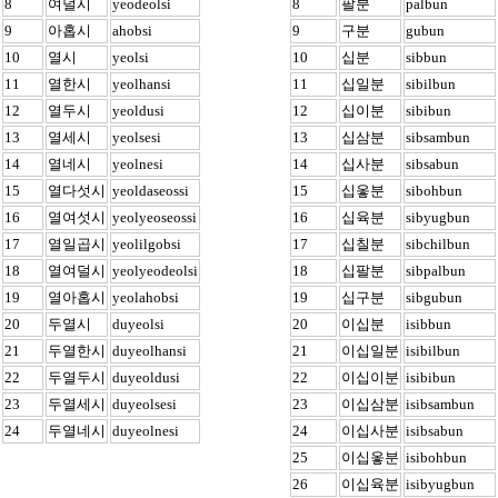
8
여덜시
yeodeolsi
8
팔분
palbun
9
아홉시
ahobsi
9
구분
gubun
10
열시
yeolsi
10
십분
sibbun
11
열한시
yeolhansi
11
십일분
sibilbun
12
열두시
yeoldusi
12
십이분
sibibun
13
열세시
yeolsesi
13
십삼분
sibsambun
14
열네시
yeolnesi
14
십사분
sibsabun
15
열다섯시
yeoldaseossi
15
십옿분
sibohbun
16
열여섯시
yeolyeoseossi
16
십육분
sibyugbun
17
열일곱시
yeolilgobsi
17
십칠분
sibchilbun
18
열여덜시
yeolyeodeolsi
18
십팔분
sibpalbun
19
열아홉시
yeolahobsi
19
십구분
sibgubun
20
두열시
duyeolsi
20
이십분
isibbun
21
두열한시
duyeolhansi
21
이십일분
isibilbun
22
두열두시
duyeoldusi
22
이십이분
isibibun
23
두열세시
duyeolsesi
23
이십삼분
isibsambun
24
두열네시
duyeolnesi
24
이십사분
isibsabun
25
이십옿분
isibohbun
26
이십육분
isibyugbun