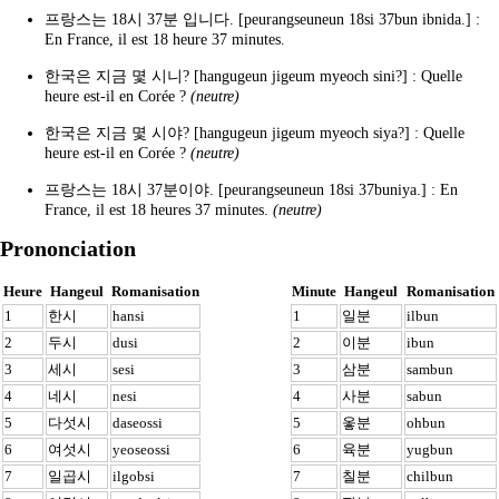
프랑스는 18시 37분 입니다. [peurangseuneun 18si 37bun ibnida.] :
En France, il est 18 heure 37 minutes.
한국은 지금 몇 시니? [hangugeun jigeum myeoch sini?] : Quelle
heure est-il en Corée ?
(neutre)
한국은 지금 몇 시야? [hangugeun jigeum myeoch siya?] : Quelle
heure est-il en Corée ?
(neutre)
프랑스는 18시 37분이야. [peurangseuneun 18si 37buniya.] : En
France, il est 18 heures 37 minutes.
(neutre)
Prononciation
Heure
Hangeul
Romanisation
Minute
Hangeul
Romanisation
1
한시
hansi
1
일분
ilbun
2
두시
dusi
2
이분
ibun
3
세시
sesi
3
삼분
sambun
4
네시
nesi
4
사분
sabun
5
다섯시
daseossi
5
옿분
ohbun
6
여섯시
yeoseossi
6
육분
yugbun
7
일곱시
ilgobsi
7
칠분
chilbun