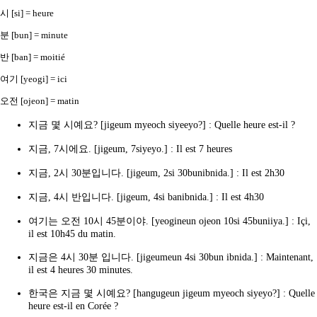
시 [si] = heure
분 [bun] = minute
반 [ban] = moitié
여기 [yeogi] = ici
오전 [ojeon] = matin
지금 몇 시예요? [jigeum myeoch siyeeyo?] : Quelle heure est-il ?
지금, 7시에요. [jigeum, 7siyeyo.] : Il est 7 heures
지금, 2시 30분입니다. [jigeum, 2si 30bunibnida.] : Il est 2h30
지금, 4시 반입니다. [jigeum, 4si banibnida.] : Il est 4h30
여기는 오전 10시 45분이야. [yeogineun ojeon 10si 45buniiya.] : Içi,
il est 10h45 du matin.
지금은 4시 30분 입니다. [jigeumeun 4si 30bun ibnida.] : Maintenant,
il est 4 heures 30 minutes.
한국은 지금 몇 시예요? [hangugeun jigeum myeoch siyeyo?] : Quelle
heure est-il en Corée ?