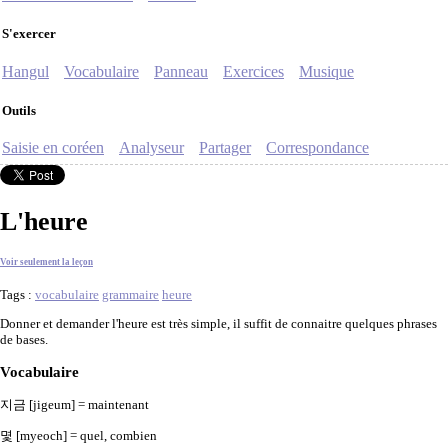
S'exercer
Hangul
Vocabulaire
Panneau
Exercices
Musique
Outils
Saisie en coréen
Analyseur
Partager
Correspondance
L'heure
Voir seulement la leçon
Tags :
vocabulaire
grammaire
heure
Donner et demander l'heure est très simple, il suffit de connaitre quelques phrases
de bases.
Vocabulaire
지금 [jigeum] = maintenant
몇 [myeoch] = quel, combien