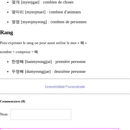
몆개 [myeojgae] : combien de choses
몆마리 [myeojmari] : combien d'animaux
몆명 [myeojmyeong] : combien de personnes
Rang
Pour exprimer le rang on peut aussi utilise le mot « 째 »
nombre + compteur + 째
한명째 [hanmyeongjjai] : première personne
두명째 [dumyeongjjae] : deuxième personne
Leçon précédente
//
Leçon suivante
Commentaires (ß)
Nom :