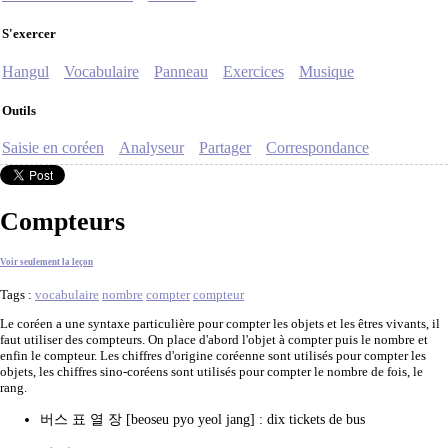
S'exercer
Hangul
Vocabulaire
Panneau
Exercices
Musique
Outils
Saisie en coréen
Analyseur
Partager
Correspondance
Compteurs
Voir seulement la leçon
Tags :
vocabulaire
nombre
compter
compteur
Le coréen a une syntaxe particulière pour compter les objets et les êtres vivants, il
faut utiliser des compteurs. On place d'abord l'objet à compter puis le nombre et
enfin le compteur. Les chiffres d'origine coréenne sont utilisés pour compter les
objets, les chiffres sino-coréens sont utilisés pour compter le nombre de fois, le
rang.
버스 표 열 장 [beoseu pyo yeol jang] : dix tickets de bus