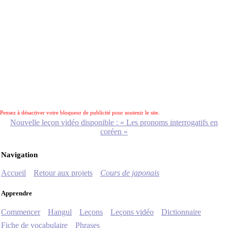
Pensez à désactiver votre bloqueur de publicité pour soutenir le site.
Nouvelle leçon vidéo disponible : « Les pronoms interrogatifs en
coréen »
Navigation
Accueil
Retour aux projets
Cours de japonais
Apprendre
Commencer
Hangul
Leçons
Leçons vidéo
Dictionnaire
Fiche de vocabulaire
Phrases