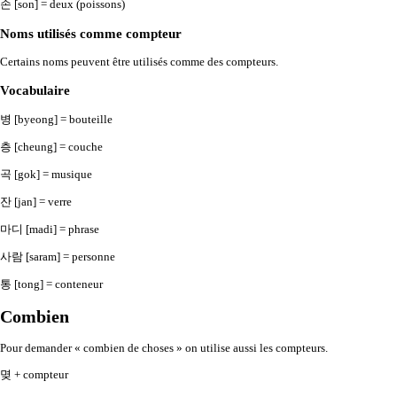
손 [son] = deux (poissons)
Noms utilisés comme compteur
Certains noms peuvent être utilisés comme des compteurs.
Vocabulaire
병 [byeong] = bouteille
층 [cheung] = couche
곡 [gok] = musique
잔 [jan] = verre
마디 [madi] = phrase
사람 [saram] = personne
통 [tong] = conteneur
Combien
Pour demander « combien de choses » on utilise aussi les compteurs.
몆 + compteur