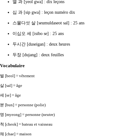
열 과 [yeol gwa] : dix leçons
십 과 [sip gwa] : leçon numéro dix
스물다섯 살 [seumuldaseot sal] : 25 ans
이십오 세 [isibo se] : 25 ans
두시간 [duseigan] : deux heures
두장 [dujang] : deux feuilles
Vocabulaire
벌 [beol] = vêtement
살 [sal] = âge
세 [se] = âge
분 [bun] = personne (polie)
명 [myeong] = personne (neutre)
척 [cheok] = bateau et vaisseau
채 [chae] = maison