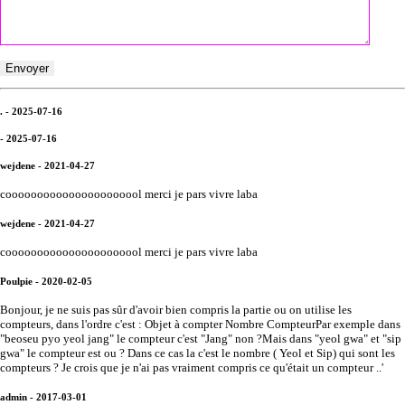
. - 2025-07-16
- 2025-07-16
wejdene - 2021-04-27
coooooooooooooooooooool merci je pars vivre laba
wejdene - 2021-04-27
coooooooooooooooooooool merci je pars vivre laba
Poulpie - 2020-02-05
Bonjour, je ne suis pas sûr d'avoir bien compris la partie ou on utilise les
compteurs, dans l'ordre c'est : Objet à compter Nombre CompteurPar exemple dans
"beoseu pyo yeol jang" le compteur c'est "Jang" non ?Mais dans "yeol gwa" et "sip
gwa" le compteur est ou ? Dans ce cas la c'est le nombre ( Yeol et Sip) qui sont les
compteurs ? Je crois que je n'ai pas vraiment compris ce qu'était un compteur ..'
admin - 2017-03-01