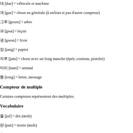
대 [dae] = véhicule et machine
개 [gae] = chose en générale (à utiliser si pas d'autre compteur)
그루 [geuru] = arbre
과 [gwa] = leçon
권 [gwon] = livre
장 [jang] = papier
자루 [jaru] = chose avec un long manche (épée, couteau, pistolet)
마리 [mari] = animal
통 [tong] = lettre, message
Compteur de multiple
Certains compteurs représentent des multiples.
Vocabulaire
줄 [jul] = dix (œufs)
판 [pan] = trente (œufs)