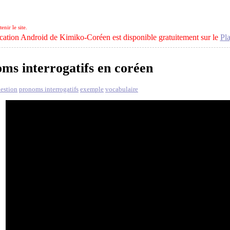
nir le site.
cation Android de Kimiko-Coréen est disponible gratuitement sur le
Pla
ms interrogatifs en coréen
estion
pronoms interrogatifs
exemple
vocabulaire