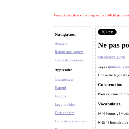
Pensez à désactiver votre bloqueur de publicité pour soute
Navigation
Ne pas po
Accueil
Retour aux projets
Voir seulement la leçon
Cours de japonais
Tags :
grammaire
po
Apprendre
Une autre façon d'e
Commencer
Construction
Hangul
Pour exprimer l'imp
Leçons
Vocabulaire
Leçons vidéo
Dictionnaire
음식 [eumsig] = cuis
Fiche de vocabulaire
만들다 [mandeulda] = 