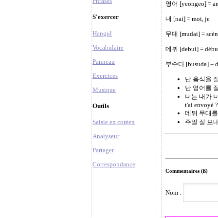
Phrases
영어 [yeongeo] = an
S'exercer
내 [nai] = moi, je
Hangul
무대 [mudai] = scène,
Vocabulaire
데뷔 [debui] = débu
Panneau
부수다 [busuda] = détr
Exercices
난 음식을 잘 만들지
난 영어를 잘 못해.
Musique
너는 내가 너에게 
t'ai envoyé ?
Outils
데뷔 무대를 부수지 
주말 잘 보내지 못했
Saisie en coréen
Analyseur
Partager
Correspondance
Commentaires (ß)
Nom :