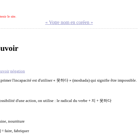
nir le site.
« Votre nom en coréen »
uvoir
uvoir
négation
xprimer l'incapacité est d'utiliser « 못하다 » (moshada) qui signifie être impossible.
ossibilité d'une action, on utilise : le radical du verbe + 지 + 못하다
ine, nourriture
faire, fabriquer