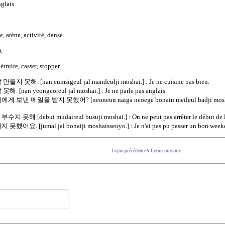
glais
 arène, activité, danse
t
uire, casser, stopper
 못해. [nan eumsigeul jal mandeulji moshai.] : Je ne cuisine pas bien.
 [nan yeongeoreul jal moshai.] : Je ne parle pas anglais.
보낸 메일을 받지 못했어? [neoneun naiga neoege bonain meileul badji moshaisseo?]
못해 [debui mudaireul busuji moshai.] : On ne peut pas arrêter le début de l
어요. [jumal jal bonaiji moshaisseoyo.] : Je n'ai pas pu passer un bon week
Leçon précédente
//
Leçon suivante